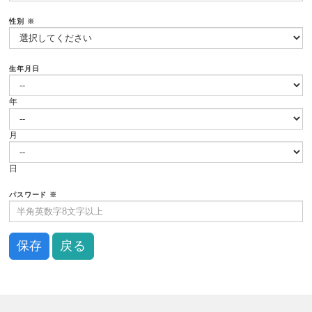
性別
※
生年月日
年
月
日
パスワード
※
戻る