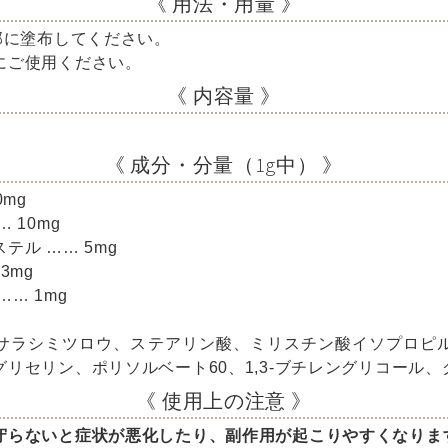
《 用法・用量 》
部に塗布してください。
にご使用ください。
《 内容量 》
）
《 成分・分量（1g中） 》
mg
 10mg
テル …… 5mg
3mg
… 1mg
サラシミツロウ、ステアリン酸、ミリスチン酸イソプロピ
リセリン、ポリソルベート60、1,3-ブチレングリコール
《 使用上の注意 》
守らないと症状が悪化したり、副作用が起こりやすくなりま