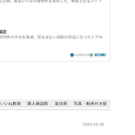
を公開。最高レベルの透明性を実現した、模範となるストア
認定
,000件の大台を達成。揺るぎない信頼の頂点に立つストアの
certified by
いいね数順
購入確認順
返信順
写真・動画付き順
2026-08-06