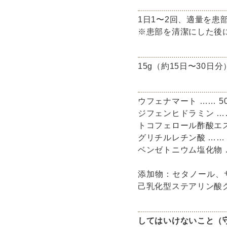
1日1〜2回、適量を患
※患部を清潔にした後
15g（約15日〜30日分
ウフェナマート …… 50
ジフェンヒドラミン ……
トコフェロール酢酸エス
グリチルレチン酸 …… 
ベンゼトニウム塩化物 …
添加物：セタノール、
己乳化型ステアリン酸グ
してはいけないこと（