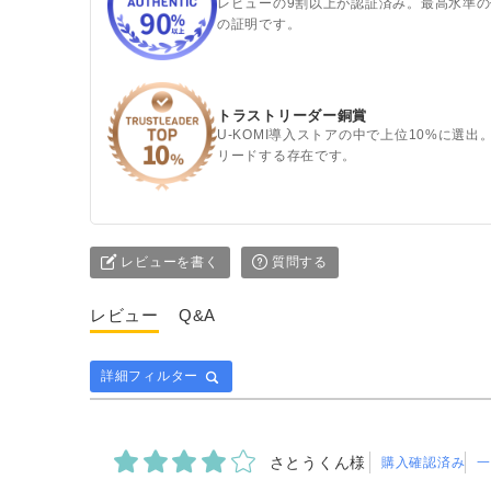
レビューの9割以上が認証済み。最高水準
の証明です。
トラストリーダー銅賞
U-KOMI導入ストアの中で上位10%に選
リードする存在です。
レビューを書く
質問する
レビュー
Q&A
詳細フィルター
さとうくん様
購入確認済み