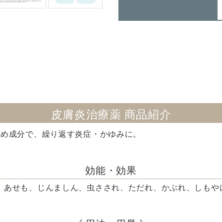
皮膚炎治療薬 商品紹介
止め成分で、繰り返す炎症・かゆみに。
効能・効果
、あせも、じんましん、虫さされ、ただれ、かぶれ、しもや